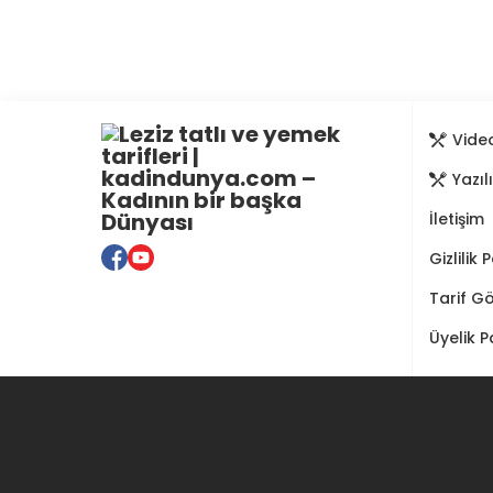
Video
Yazıl
İletişim
Gizlilik 
Tarif G
Üyelik P