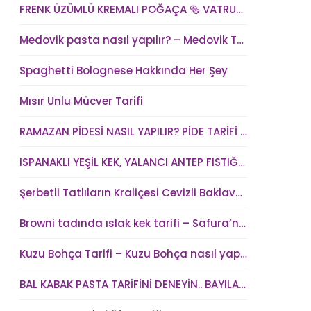
FRENK ÜZÜMLÜ KREMALI POĞAÇA 🥯 VATRUŞKA TARİFİ
Medovik pasta nasıl yapılır? – Medovik Tort Tarifi – Medovik kek tarifi
Spaghetti Bolognese Hakkında Her Şey
Mısır Unlu Mücver Tarifi
RAMAZAN PİDESİ NASIL YAPILIR? PİDE TARİFİ – SAFURA’NIN MUTFAĞI (kadindunya.com)
ISPANAKLI YEŞİL KEK, YALANCI ANTEP FISTIĞI – SAFURA’NIN MUTFAĞI (kadindunya.com)
Şerbetli Tatlıların Kraliçesi Cevizli Baklava Tarifi
Browni tadında ıslak kek tarifi – Safura’nın Mutfağı
Kuzu Bohça Tarifi – Kuzu Bohça nasıl yapılır?
BAL KABAK PASTA TARİFİNİ DENEYİN.. BAYILACAKSINIZ !