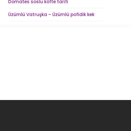
Domates soslu köfte tarifi
Üzümlü Vatruşka – Üzümlü pofidik kek