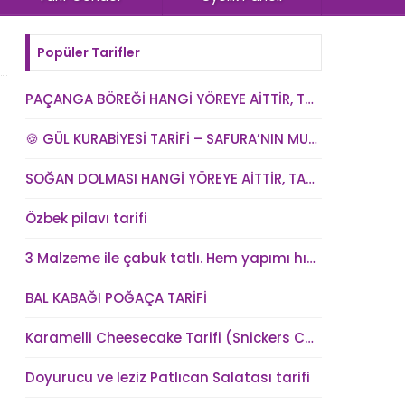
Popüler Tarifler
PAÇANGA BÖREĞİ HANGİ YÖREYE AİTTİR, TARİHİ NEDİR? VE PAÇANGA BÖREĞİ TARİFİ
🍪 GÜL KURABİYESİ TARİFİ – SAFURA’NIN MUTFAĞI (kadindunya.com)
SOĞAN DOLMASI HANGİ YÖREYE AİTTİR, TARİHİ NEDİR? SOĞAN DOLMASI TARİFİ
Özbek pilavı tarifi
3 Malzeme ile çabuk tatlı. Hem yapımı hızlı hem kolay hem lezzetli
BAL KABAĞI POĞAÇA TARİFİ
Karamelli Cheesecake Tarifi (Snickers Cheesecake)
Doyurucu ve leziz Patlıcan Salatası tarifi