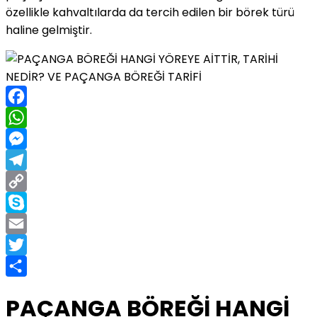
özellikle kahvaltılarda da tercih edilen bir börek türü
haline gelmiştir.
Facebook
WhatsApp
Messenger
Telegram
Copy
Link
Skype
Email
Twitter
Share
PAÇANGA BÖREĞİ HANGİ