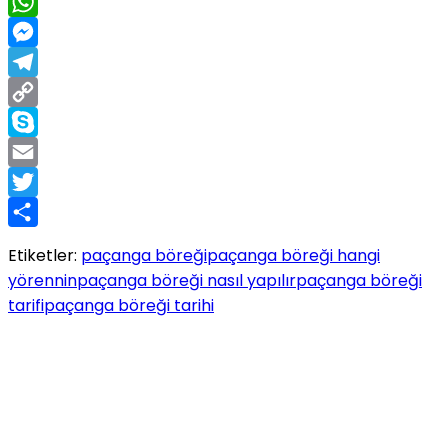
Facebook
WhatsApp
Messenger
Telegram
Copy
Link
Skype
Email
Twitter
Share
Etiketler:
paçanga böreği
paçanga böreği hangi
yörennin
paçanga böreği nasıl yapılır
paçanga böreği
tarifi
paçanga böreği tarihi