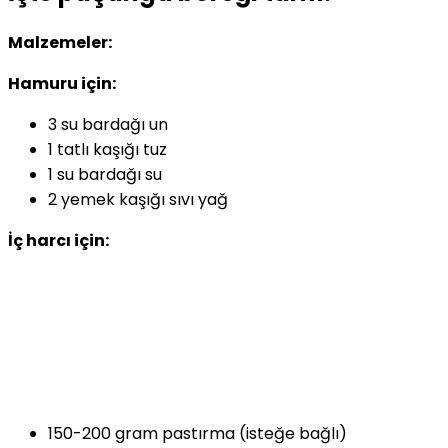
Malzemeler:
Hamuru için:
3 su bardağı un
1 tatlı kaşığı tuz
1 su bardağı su
2 yemek kaşığı sıvı yağ
İç harcı için:
150-200 gram pastırma (isteğe bağlı)