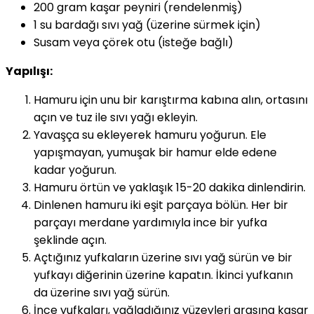
200 gram kaşar peyniri (rendelenmiş)
1 su bardağı sıvı yağ (üzerine sürmek için)
Susam veya çörek otu (isteğe bağlı)
Yapılışı:
Hamuru için unu bir karıştırma kabına alın, ortasını
açın ve tuz ile sıvı yağı ekleyin.
Yavaşça su ekleyerek hamuru yoğurun. Ele
yapışmayan, yumuşak bir hamur elde edene
kadar yoğurun.
Hamuru örtün ve yaklaşık 15-20 dakika dinlendirin.
Dinlenen hamuru iki eşit parçaya bölün. Her bir
parçayı merdane yardımıyla ince bir yufka
şeklinde açın.
Açtığınız yufkaların üzerine sıvı yağ sürün ve bir
yufkayı diğerinin üzerine kapatın. İkinci yufkanın
da üzerine sıvı yağ sürün.
İnce yufkaları, yağladığınız yüzeyleri arasına kaşar