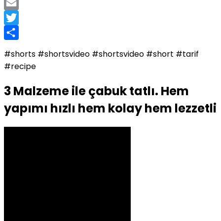
Link
Skype
Email
Twitter
Share
#shorts #shortsvideo #shortsvideo #short #tarif
#recipe
3 Malzeme ile çabuk tatlı. Hem
yapımı hızlı hem kolay hem lezzetli