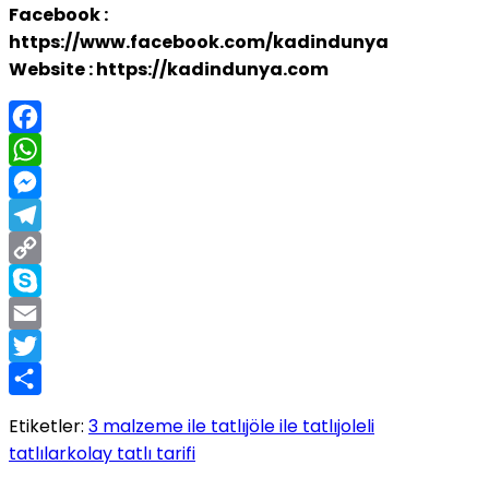
Facebook :
https://www.facebook.com/kadindunya
Website : https://kadindunya.com
Facebook
WhatsApp
Messenger
Telegram
Copy
Link
Skype
Email
Twitter
Share
Etiketler:
3 malzeme ile tatlı
jöle ile tatlı
joleli
tatlılar
kolay tatlı tarifi