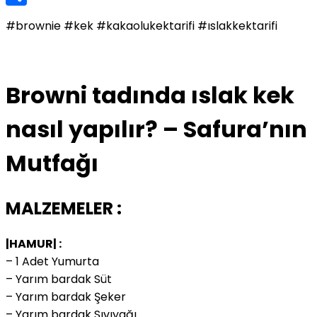
Share
#brownie #kek #kakaolukektarifi #ıslakkektarifi
Browni tadında ıslak kek
nasıl yapılır? – Safura’nın
Mutfağı
MALZEMELER :
|HAMUR| :
– 1 Adet Yumurta
– Yarım bardak Süt
– Yarım bardak Şeker
– Yarım bardak Sıvıyağı