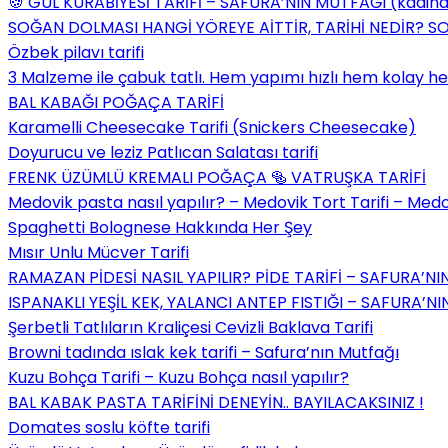
🍪 GÜL KURABİYESİ TARİFİ – SAFURA’NIN MUTFAĞI (kadi
SOĞAN DOLMASI HANGİ YÖREYE AİTTİR, TARİHİ NEDİR? S
Özbek pilavı tarifi
3 Malzeme ile çabuk tatlı. Hem yapımı hızlı hem kolay he
BAL KABAĞI POĞAÇA TARİFİ
Karamelli Cheesecake Tarifi (Snickers Cheesecake)
Doyurucu ve leziz Patlıcan Salatası tarifi
FRENK ÜZÜMLÜ KREMALI POĞAÇA 🥯 VATRUŞKA TARİFİ
Medovik pasta nasıl yapılır? – Medovik Tort Tarifi – Medov
Spaghetti Bolognese Hakkında Her Şey
Mısır Unlu Mücver Tarifi
RAMAZAN PİDESİ NASIL YAPILIR? PİDE TARİFİ – SAFURA’N
ISPANAKLI YEŞİL KEK, YALANCI ANTEP FISTIĞI – SAFURA’
Şerbetli Tatlıların Kraliçesi Cevizli Baklava Tarifi
Browni tadında ıslak kek tarifi – Safura’nın Mutfağı
Kuzu Bohça Tarifi – Kuzu Bohça nasıl yapılır?
BAL KABAK PASTA TARİFİNİ DENEYİN.. BAYILACAKSINIZ !
Domates soslu köfte tarifi