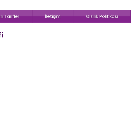
lı Tarifler
İletişim
Gizlilik Politikası
i