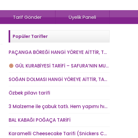
Tarif Gönder
Üyelik Paneli
Popüler Tarifler
PAÇANGA BÖREĞİ HANGİ YÖREYE AİTTİR, TARİHİ NEDİR? VE PAÇANGA BÖREĞİ TARİFİ
GÜL KURABİYESİ TARİFİ – SAFURA’NIN MUTFAĞI (kadindunya.com)
SOĞAN DOLMASI HANGİ YÖREYE AİTTİR, TARİHİ NEDİR? SOĞAN DOLMASI TARİFİ
Özbek pilavı tarifi
3 Malzeme ile çabuk tatlı. Hem yapımı hızlı hem kolay hem lezzetli
BAL KABAĞI POĞAÇA TARİFİ
Karamelli Cheesecake Tarifi (Snickers Cheesecake)