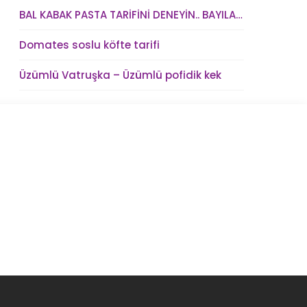
BAL KABAK PASTA TARİFİNİ DENEYİN.. BAYILACAKSINIZ !
Domates soslu köfte tarifi
Üzümlü Vatruşka – Üzümlü pofidik kek