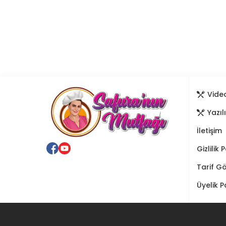
Video
Yazıl
İletişim
Gizlilik 
Tarif G
Üyelik P