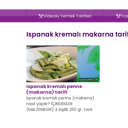
Videolu Yemek Tarifleri
Yazı
Ispanak kremalı makarna tarif
Ispanak kremalı penne
(makarna) tarifi
Ispanak kremalı penne (makarna)
nasıl yapılır? İÇİNDEKİLER
(MALZEMELER) 4 kişilik 250 gr. taze
ıspanak 400 gr. makarna 2 yemek
kaşığı...