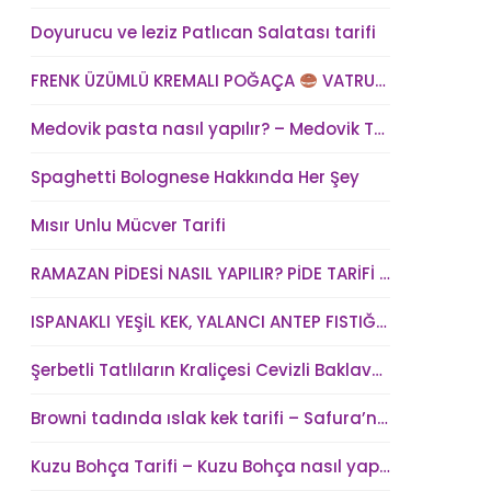
Doyurucu ve leziz Patlıcan Salatası tarifi
FRENK ÜZÜMLÜ KREMALI POĞAÇA
VATRUŞKA TARİFİ
Medovik pasta nasıl yapılır? – Medovik Tort Tarifi – Medovik kek tarifi
Spaghetti Bolognese Hakkında Her Şey
Mısır Unlu Mücver Tarifi
RAMAZAN PİDESİ NASIL YAPILIR? PİDE TARİFİ – SAFURA’NIN MUTFAĞI (kadindunya.com)
ISPANAKLI YEŞİL KEK, YALANCI ANTEP FISTIĞI – SAFURA’NIN MUTFAĞI (kadindunya.com)
Şerbetli Tatlıların Kraliçesi Cevizli Baklava Tarifi
Browni tadında ıslak kek tarifi – Safura’nın Mutfağı
Kuzu Bohça Tarifi – Kuzu Bohça nasıl yapılır?