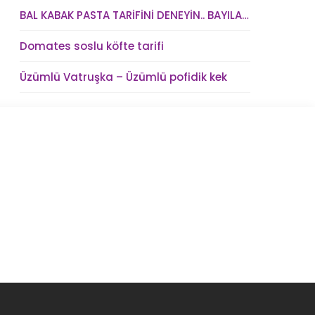
BAL KABAK PASTA TARİFİNİ DENEYİN.. BAYILACAKSINIZ !
Domates soslu köfte tarifi
Üzümlü Vatruşka – Üzümlü pofidik kek