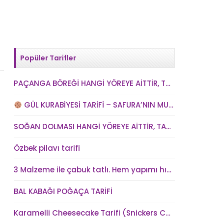
Popüler Tarifler
PAÇANGA BÖREĞİ HANGİ YÖREYE AİTTİR, TARİHİ NEDİR? VE PAÇANGA BÖREĞİ TARİFİ
GÜL KURABİYESİ TARİFİ – SAFURA’NIN MUTFAĞI (kadindunya.com)
SOĞAN DOLMASI HANGİ YÖREYE AİTTİR, TARİHİ NEDİR? SOĞAN DOLMASI TARİFİ
Özbek pilavı tarifi
3 Malzeme ile çabuk tatlı. Hem yapımı hızlı hem kolay hem lezzetli
BAL KABAĞI POĞAÇA TARİFİ
Karamelli Cheesecake Tarifi (Snickers Cheesecake)