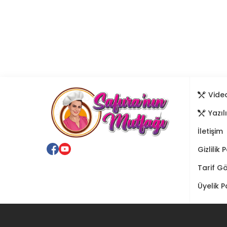
Video
Yazıl
İletişim
Gizlilik 
Tarif G
Üyelik P