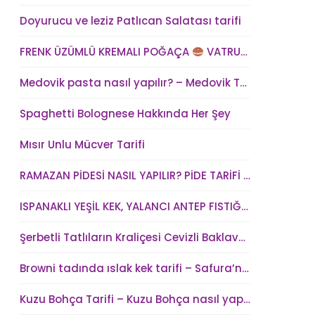
Doyurucu ve leziz Patlıcan Salatası tarifi
FRENK ÜZÜMLÜ KREMALI POĞAÇA
VATRUŞKA TARİFİ
Medovik pasta nasıl yapılır? – Medovik Tort Tarifi – Medovik kek tarifi
Spaghetti Bolognese Hakkında Her Şey
Mısır Unlu Mücver Tarifi
RAMAZAN PİDESİ NASIL YAPILIR? PİDE TARİFİ – SAFURA’NIN MUTFAĞI (kadindunya.com)
ISPANAKLI YEŞİL KEK, YALANCI ANTEP FISTIĞI – SAFURA’NIN MUTFAĞI (kadindunya.com)
Şerbetli Tatlıların Kraliçesi Cevizli Baklava Tarifi
Browni tadında ıslak kek tarifi – Safura’nın Mutfağı
Kuzu Bohça Tarifi – Kuzu Bohça nasıl yapılır?