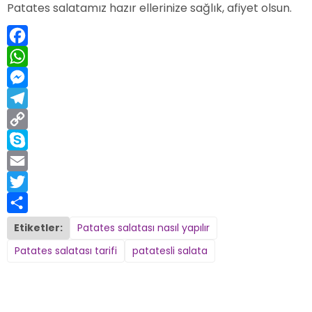
Patates salatamız hazır ellerinize sağlık, afiyet olsun.
Facebook
WhatsApp
Messenger
Telegram
Copy
Link
Skype
Email
Twitter
Share
Etiketler:
Patates salatası nasıl yapılır
Patates salatası tarifi
patatesli salata