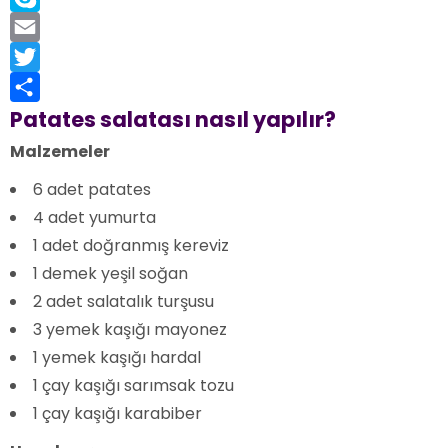
Link
Skype
Email
Twitter
Share
Patates salatası nasıl yapılır?
Malzemeler
6 adet patates
4 adet yumurta
1 adet doğranmış kereviz
1 demek yeşil soğan
2 adet salatalık turşusu
3 yemek kaşığı mayonez
1 yemek kaşığı hardal
1 çay kaşığı sarımsak tozu
1 çay kaşığı karabiber