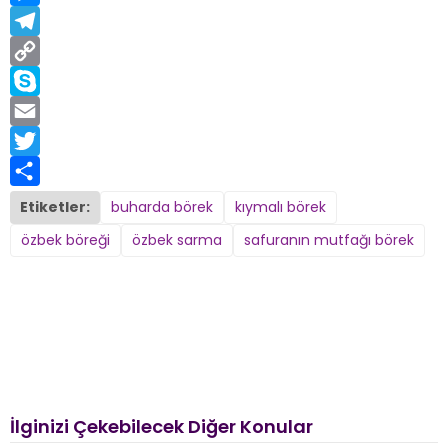
Messenger
Telegram
Copy
Link
Skype
Email
Twitter
Share
Etiketler:
buharda börek
kıymalı börek
özbek böreği
özbek sarma
safuranın mutfağı börek
İlginizi Çekebilecek Diğer Konular