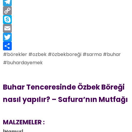
Messenger
Telegram
Copy
Link
Skype
Email
Twitter
#börekler #ozbek #özbekboreği #sarma #buhar
Share
#buhardayemek
Buhar Tenceresinde Özbek Böreği
nasıl yapılır? – Safura’nın Mutfağı
MALZEMELER :
|Hamur|