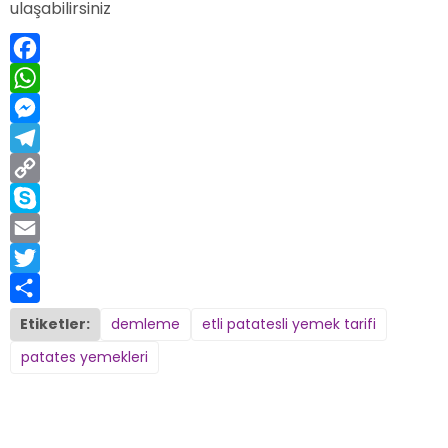
ulaşabilirsiniz
Facebook
WhatsApp
Messenger
Telegram
Copy
Link
Skype
Email
Twitter
Share
Etiketler:
demleme
etli patatesli yemek tarifi
patates yemekleri