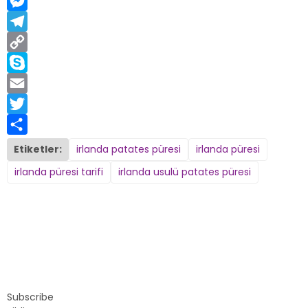
WhatsApp
Messenger
Telegram
Copy
Link
Skype
Email
Twitter
Share
Etiketler:
irlanda patates püresi
irlanda püresi
irlanda püresi tarifi
irlanda usulü patates püresi
Subscribe