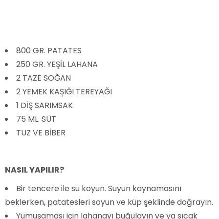
800 GR. PATATES
250 GR. YEŞİL LAHANA
2 TAZE SOĞAN
2 YEMEK KAŞIĞI TEREYAĞI
1 DİŞ SARIMSAK
75 ML. SÜT
TUZ VE BİBER
NASIL YAPILIR?
Bir tencere ile su koyun. Suyun kaynamasını
beklerken, patatesleri soyun ve küp şeklinde doğrayın.
Yumuşaması için lahanayı buğulayın ve ya sıcak