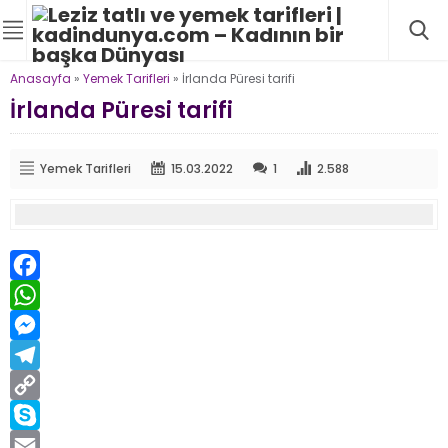
Anasayfa
»
Yemek Tarifleri
»
İrlanda Püresi tarifi
İrlanda Püresi tarifi
Yemek Tarifleri
15.03.2022
1
2.588
Facebook
WhatsApp
Messenger
Telegram
Copy
Link
Skype