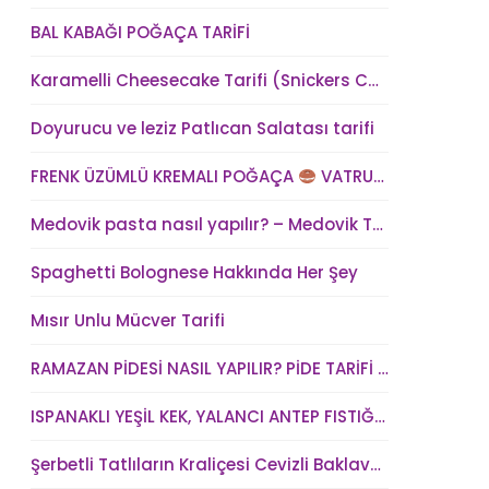
BAL KABAĞI POĞAÇA TARİFİ
Karamelli Cheesecake Tarifi (Snickers Cheesecake)
Doyurucu ve leziz Patlıcan Salatası tarifi
FRENK ÜZÜMLÜ KREMALI POĞAÇA
VATRUŞKA TARİFİ
Medovik pasta nasıl yapılır? – Medovik Tort Tarifi – Medovik kek tarifi
Spaghetti Bolognese Hakkında Her Şey
Mısır Unlu Mücver Tarifi
RAMAZAN PİDESİ NASIL YAPILIR? PİDE TARİFİ – SAFURA’NIN MUTFAĞI (kadindunya.com)
ISPANAKLI YEŞİL KEK, YALANCI ANTEP FISTIĞI – SAFURA’NIN MUTFAĞI (kadindunya.com)
Şerbetli Tatlıların Kraliçesi Cevizli Baklava Tarifi