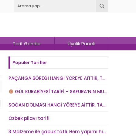
Tarif Gönder
Üyelik Paneli
Popüler Tarifler
PAÇANGA BÖREĞİ HANGİ YÖREYE AİTTİR, TARİHİ NEDİR? VE PAÇANGA BÖREĞİ TARİFİ
GÜL KURABİYESİ TARİFİ – SAFURA’NIN MUTFAĞI (kadindunya.com)
SOĞAN DOLMASI HANGİ YÖREYE AİTTİR, TARİHİ NEDİR? SOĞAN DOLMASI TARİFİ
Özbek pilavı tarifi
3 Malzeme ile çabuk tatlı. Hem yapımı hızlı hem kolay hem lezzetli