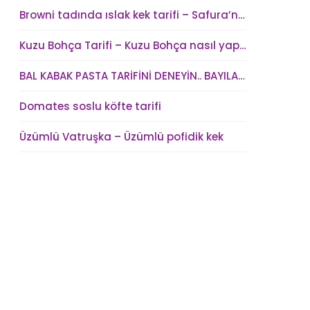
Browni tadında ıslak kek tarifi – Safura’nın Mutfağı
Kuzu Bohça Tarifi – Kuzu Bohça nasıl yapılır?
BAL KABAK PASTA TARİFİNİ DENEYİN.. BAYILACAKSINIZ !
Domates soslu köfte tarifi
Üzümlü Vatruşka – Üzümlü pofidik kek