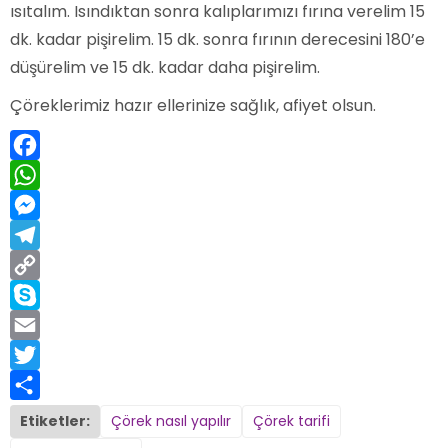
ısıtalım. Isındıktan sonra kalıplarımızı fırına verelim 15
dk. kadar pişirelim. 15 dk. sonra fırının derecesini 180’e
düşürelim ve 15 dk. kadar daha pişirelim.
Çöreklerimiz hazır ellerinize sağlık, afiyet olsun.
Facebook
WhatsApp
Messenger
Telegram
Copy
Link
Skype
Email
Twitter
Share
Etiketler:
Çörek nasıl yapılır
Çörek tarifi