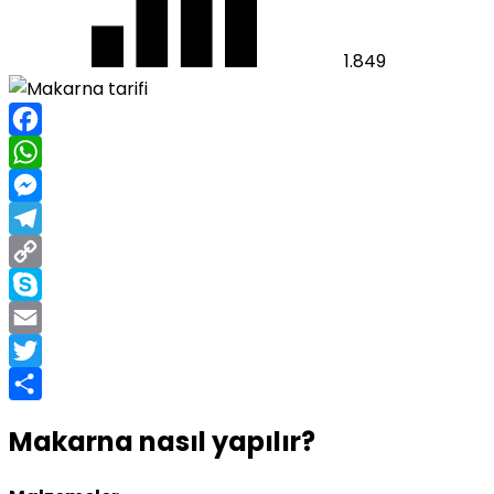
1.849
Facebook
WhatsApp
Messenger
Telegram
Copy
Link
Skype
Email
Twitter
Share
Makarna nasıl yapılır?