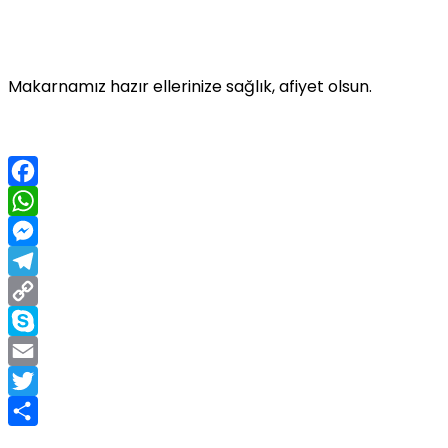
Makarnamız hazır ellerinize sağlık, afiyet olsun.
Facebook
WhatsApp
Messenger
Telegram
Copy
Link
Skype
Email
Twitter
Share