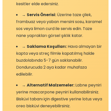
kesitler elde edersiniz.
→
Servis Önerisi:
Üzerine taze çilek,
frambuaz veya yaban mersini sosu, karamel
sos veya limon curd ile servis edin. Taze
nane yaprakları görsel şıklık katar.
→
Saklama Koşulları:
Hava almayan bir
kapta veya streç filmle kapatılmış halde
buzdolabında 5-7 gün saklanabilir.
Dondurucuda 2 aya kadar muhafaza
edilebilir.
→
Alternatif Malzemeler:
Labne peyniri
yerine mascarpone peyniri kullanabilirsiniz.
Bisküvi tabanı için digestive yerine lotus veya
oreo bisküvi deneyebilirsiniz.