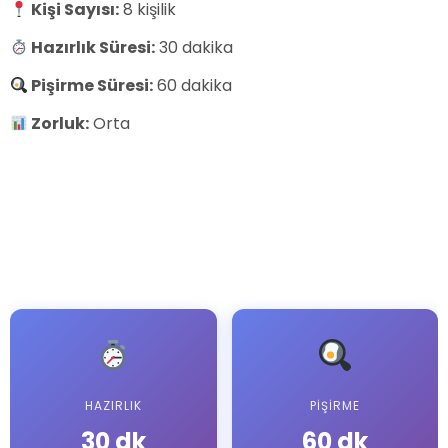
Kişi Sayısı:
8 kişilik
Share
Hazırlık Süresi:
30 dakika
Pişirme Süresi:
60 dakika
Zorluk:
Orta
HAZIRLIK
PIŞIRME
30 dk
60 dk