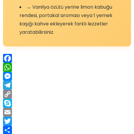
→ Vanilya özütü yerine limon kabuğu
rendesi, portakal aroması veya 1 yemek
kaşığı kahve ekleyerek farklı lezzetler
yaratabilirsiniz.
Facebook
WhatsApp
Messenger
Telegram
Copy
Link
Skype
Email
Twitter