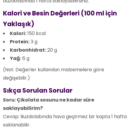
buzdolabında 1 hafta saklayabilirsiniz.
Kalori ve Besin Değerleri (100 ml için
Yaklaşık)
Kalori:
150 kcal
Protein:
3 g
Karbonhidrat:
20 g
Yağ:
6 g
(Not: Değerler kullanılan malzemelere göre
değişebilir.)
Sıkça Sorulan Sorular
Soru: Çikolata sosunu ne kadar süre
saklayabilirim?
Cevap: Buzdolabında hava geçirmez bir kapta 1 hafta
saklanabilir.