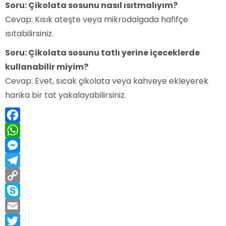
Soru: Çikolata sosunu nasıl ısıtmalıyım?
Cevap: Kısık ateşte veya mikrodalgada hafifçe
ısıtabilirsiniz.
Soru: Çikolata sosunu tatlı yerine içeceklerde
kullanabilir miyim?
Cevap: Evet, sıcak çikolata veya kahveye ekleyerek
harika bir tat yakalayabilirsiniz.
Facebook
WhatsApp
Messenger
Telegram
Copy
Link
Skype
Email