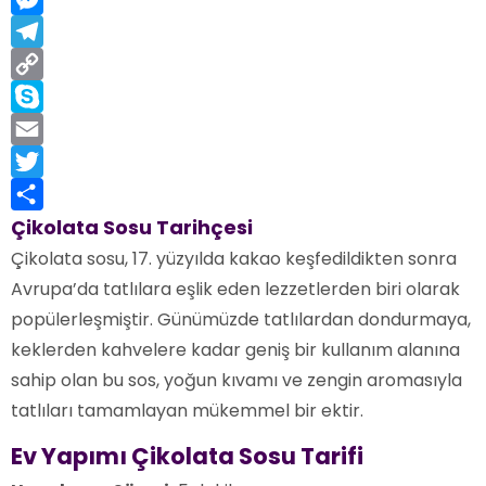
Messenger
Telegram
Copy
Link
Skype
Email
Twitter
Share
Çikolata Sosu Tarihçesi
Çikolata sosu, 17. yüzyılda kakao keşfedildikten sonra
Avrupa’da tatlılara eşlik eden lezzetlerden biri olarak
popülerleşmiştir. Günümüzde tatlılardan dondurmaya,
keklerden kahvelere kadar geniş bir kullanım alanına
sahip olan bu sos, yoğun kıvamı ve zengin aromasıyla
tatlıları tamamlayan mükemmel bir ektir.
Ev Yapımı Çikolata Sosu Tarifi