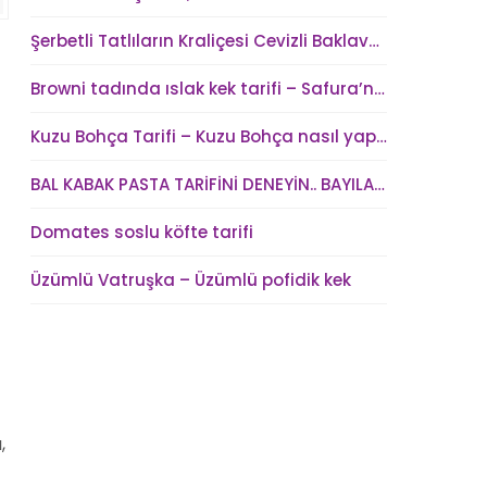
Şerbetli Tatlıların Kraliçesi Cevizli Baklava Tarifi
Browni tadında ıslak kek tarifi – Safura’nın Mutfağı
Kuzu Bohça Tarifi – Kuzu Bohça nasıl yapılır?
BAL KABAK PASTA TARİFİNİ DENEYİN.. BAYILACAKSINIZ !
Domates soslu köfte tarifi
Üzümlü Vatruşka – Üzümlü pofidik kek
,