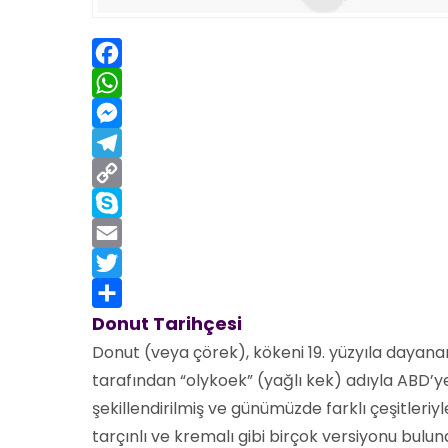
Facebook
WhatsApp
Messenger
Telegram
Copy
Link
Skype
Email
Twitter
Share
Donut Tarihçesi
Donut (veya çörek), kökeni 19. yüzyıla dayanan,
tarafından “olykoek” (yağlı kek) adıyla ABD’ye 
şekillendirilmiş ve günümüzde farklı çeşitleriy
tarçınlı ve kremalı gibi birçok versiyonu bulu