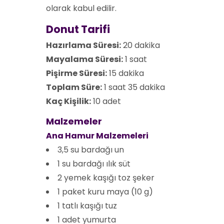
olarak kabul edilir.
Donut Tarifi
Hazırlama Süresi:
20 dakika
Mayalama Süresi:
1 saat
Pişirme Süresi:
15 dakika
Toplam Süre:
1 saat 35 dakika
Kaç Kişilik:
10 adet
Malzemeler
Ana Hamur Malzemeleri
3,5 su bardağı un
1 su bardağı ılık süt
2 yemek kaşığı toz şeker
1 paket kuru maya (10 g)
1 tatlı kaşığı tuz
1 adet yumurta