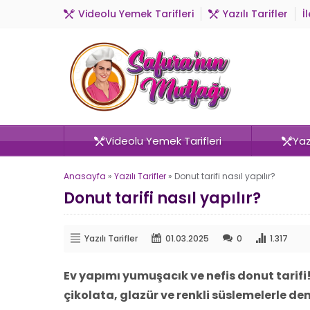
Videolu Yemek Tarifleri
Yazılı Tarifler
İ
Videolu Yemek Tarifleri
Yazı
Anasayfa
»
Yazılı Tarifler
»
Donut tarifi nasıl yapılır?
Donut tarifi nasıl yapılır?
Yazılı Tarifler
01.03.2025
0
1.317
Ev yapımı yumuşacık ve nefis donut tarifi! K
çikolata, glazür ve renkli süslemelerle de