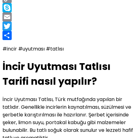
Copy
Link
Skype
Email
Twitter
Share
#incir #uyutması #tatlısı
İncir Uyutması Tatlısı
Tarifi nasıl yapılır?
İncir Uyutması Tatlısı, Türk mutfağında yapılan bir
tatlıdır. Genellikle incirlerin kaynatılması, süzülmesi ve
şerbetle karıştırılması ile hazırlanır. Şerbet içerisinde
şeker, limon suyu, portakal kabuğu gibi malzemeler
bulunabilir. Bu tatlı soğuk olarak sunulur ve lezzeti hafif
tatlı ve aromatiktir.