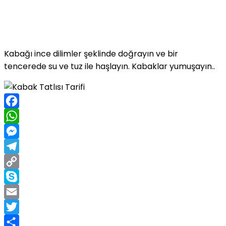
Kabağı ince dilimler şeklinde doğrayın ve bir
tencerede su ve tuz ile haşlayın. Kabaklar yumuşayın..
Facebook
WhatsApp
Messenger
Telegram
Copy
Link
Skype
Email
Twitter