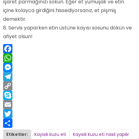
işaret parmağınızı sokun. Eğer et yumuşak ve etin
içine kolayca girdiğini hissediyorsanız, et pişmiş
demektir.
Servis yaparken etin üstüne kayısı sosunu dökün ve
afiyet olsun!
Facebook
WhatsApp
Messenger
Telegram
Copy
Link
Skype
Email
Twitter
Share
Etiketler:
Kayısılı kuzu eti
Kayısılı kuzu eti nasıl yapılır