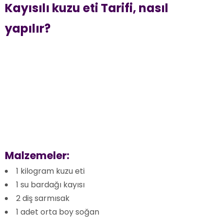
Kayısılı kuzu eti Tarifi, nasıl
yapılır?
Malzemeler:
1 kilogram kuzu eti
1 su bardağı kayısı
2 diş sarmısak
1 adet orta boy soğan