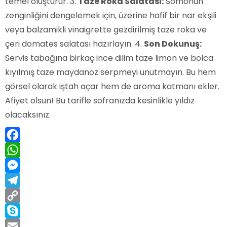
temel oluşturur. 3.
Taze Roka Salatası:
Somonun
zenginliğini dengelemek için, üzerine hafif bir nar ekşili
veya balzamikli vinaigrette gezdirilmiş taze roka ve
çeri domates salatası hazırlayın. 4.
Son Dokunuş:
Servis tabağına birkaç ince dilim taze limon ve bolca
kıyılmış taze maydanoz serpmeyi unutmayın. Bu hem
görsel olarak iştah açar hem de aroma katmanı ekler.
Afiyet olsun! Bu tarifle sofranızda kesinlikle yıldız
olacaksınız.
Facebook
WhatsApp
Messenger
Telegram
Copy
Link
Skype