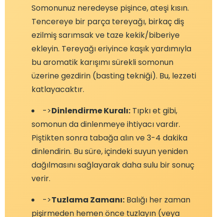
Somonunuz neredeyse pişince, ateşi kısın.
Tencereye bir parça tereyağı, birkaç diş
ezilmiş sarımsak ve taze kekik/biberiye
ekleyin. Tereyağı eriyince kaşık yardımıyla
bu aromatik karışımı sürekli somonun
üzerine gezdirin (basting tekniği). Bu, lezzeti
katlayacaktır.
->
Dinlendirme Kuralı:
Tıpkı et gibi,
somonun da dinlenmeye ihtiyacı vardır.
Piştikten sonra tabağa alın ve 3-4 dakika
dinlendirin. Bu süre, içindeki suyun yeniden
dağılmasını sağlayarak daha sulu bir sonuç
verir.
->
Tuzlama Zamanı:
Balığı her zaman
pişirmeden hemen önce tuzlayın (veya