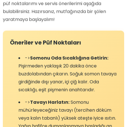
püf noktalarımı ve servis önerilerimi aşağıda
bulabilirsiniz. Hazırsanız, mutfağınızda bir şölen
yaratmaya başlayalım!
Öneriler ve Püf Noktaları
->
Somonu Oda Sıcaklığına Getirin:
Pişirmeden yaklaşık 20 dakika önce
buzdolabından çıkarın. Soğuk somon tavaya
girdiğinde dışı yanar, içi çiğ kalır. Oda
sıcaklığı, eşit pişmenin anahtarıdır.
->
Tavayı Harlatın:
Somonu
mühürleyeceğiniz tavayı (tercihen döküm
veya kalın tabanlı) yüksek ateşte iyice ısıtın.
Yağın hafifçe dumanlanmaya başladığı an