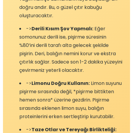
doğru andır. Bu, o güzel çıtır kabuğu
oluşturacaktır.
->
Derili Kısım Şov Yapmalı:
Eğer
somonunuz derili ise, pişirme süresinin
%80’ini derili tarafı alta gelecek şekilde
pişirin. Deri, balığın nemini korur ve ekstra
çıtırlık sağlar. Sadece son 1-2 dakika yüzeyini
çevirmeniz yeterli olacaktır.
->
Limonu Doğru Kullanın:
Limon suyunu
pişirme sırasında değil, *pişirme bittikten
hemen sonra* üzerine gezdirin. Pişirme
sırasında eklenen limon suyu, balığın
proteinlerini erken sertleştirip kurutabilir.
->
Taze Otlar ve Tereyağı Birlikteliği: