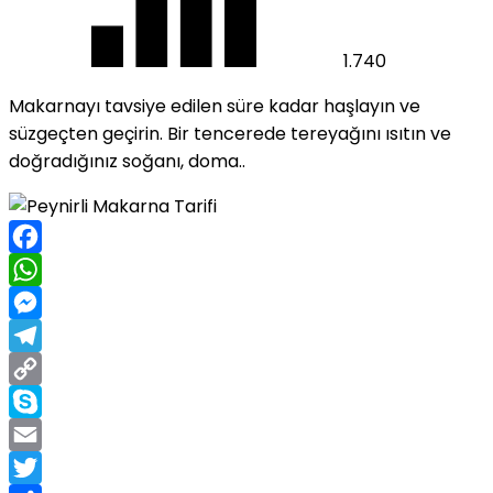
1.740
Makarnayı tavsiye edilen süre kadar haşlayın ve
süzgeçten geçirin. Bir tencerede tereyağını ısıtın ve
doğradığınız soğanı, doma..
Facebook
WhatsApp
Messenger
Telegram
Copy
Link
Skype
Email