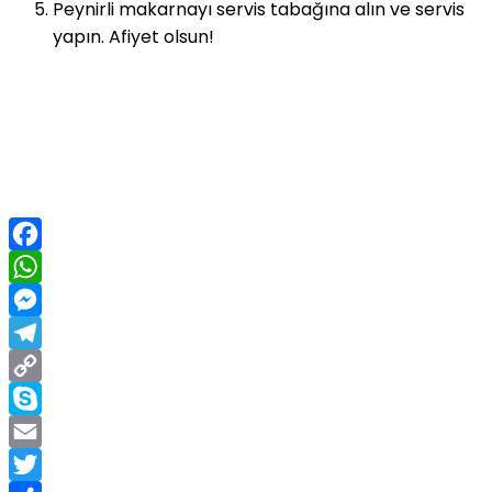
Peynirli makarnayı servis tabağına alın ve servis
yapın. Afiyet olsun!
Facebook
WhatsApp
Messenger
Telegram
Copy
Link
Skype
Email