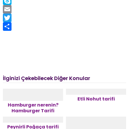
Copy
Link
Skype
Email
Twitter
Share
İlginizi Çekebilecek Diğer Konular
Etli Nohut tarifi
Hamburger nerenin?
Hamburger Tarifi
Peynirli Poğaça tarifi