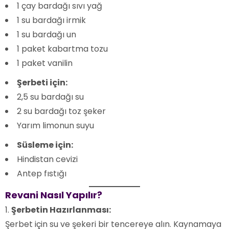
1 çay bardağı sıvı yağ
1 su bardağı irmik
1 su bardağı un
1 paket kabartma tozu
1 paket vanilin
Şerbeti için:
2,5 su bardağı su
2 su bardağı toz şeker
Yarım limonun suyu
Süsleme için:
Hindistan cevizi
Antep fıstığı
Revani Nasıl Yapılır?
Şerbetin Hazırlanması:
Şerbet için su ve şekeri bir tencereye alın. Kaynamaya