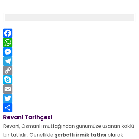
Facebook
WhatsApp
Messenger
Telegram
Copy
Link
Skype
Email
Twitter
Share
Revani Tarihçesi
Revani, Osmanlı mutfağından günümüze uzanan köklü
bir tatlıdır. Genellikle
şerbetli irmik tatlısı
olarak