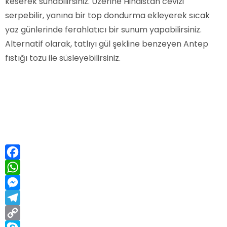
keserek sunabilirsiniz. Üzerine Hindistan cevizi
serpebilir, yanına bir top dondurma ekleyerek sıcak
yaz günlerinde ferahlatıcı bir sunum yapabilirsiniz.
Alternatif olarak, tatlıyı gül şekline benzeyen Antep
fıstığı tozu ile süsleyebilirsiniz.
Facebook
WhatsApp
Messenger
Telegram