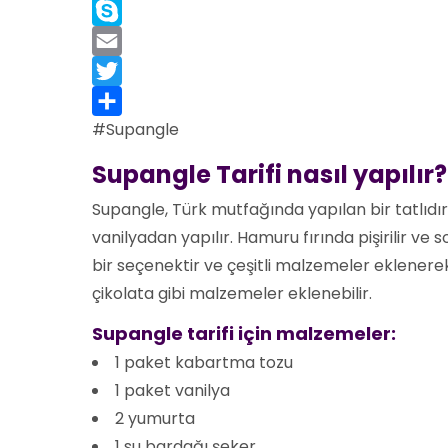
Copy
Link
Skype
Email
Twitter
#Supangle
Share
Supangle Tarifi nasıl yapılır?
Supangle, Türk mutfağında yapılan bir tatlıdır
vanilyadan yapılır. Hamuru fırında pişirilir ve s
bir seçenektir ve çeşitli malzemeler eklenerek f
çikolata gibi malzemeler eklenebilir.
Supangle tarifi için malzemeler:
1 paket kabartma tozu
1 paket vanilya
2 yumurta
1 su bardağı şeker