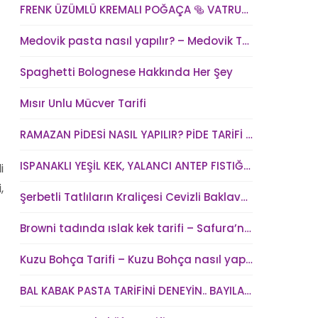
FRENK ÜZÜMLÜ KREMALI POĞAÇA 🥯 VATRUŞKA TARİFİ
Medovik pasta nasıl yapılır? – Medovik Tort Tarifi – Medovik kek tarifi
Spaghetti Bolognese Hakkında Her Şey
Mısır Unlu Mücver Tarifi
RAMAZAN PİDESİ NASIL YAPILIR? PİDE TARİFİ – SAFURA’NIN MUTFAĞI (kadindunya.com)
ISPANAKLI YEŞİL KEK, YALANCI ANTEP FISTIĞI – SAFURA’NIN MUTFAĞI (kadindunya.com)
i
,
Şerbetli Tatlıların Kraliçesi Cevizli Baklava Tarifi
Browni tadında ıslak kek tarifi – Safura’nın Mutfağı
Kuzu Bohça Tarifi – Kuzu Bohça nasıl yapılır?
BAL KABAK PASTA TARİFİNİ DENEYİN.. BAYILACAKSINIZ !