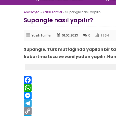
Anasayfa
»
Yazılı Tarifler
»
Supangle nasıl yapılır?
Supangle nasıl yapılır?
Yazılı Tarifler
01.02.2023
0
1.764
Supangle, Türk mutfağında yapılan bir tatl
kabartma tozu ve vanilyadan yapılır. Hamur
Facebook
WhatsApp
Messenger
Telegram