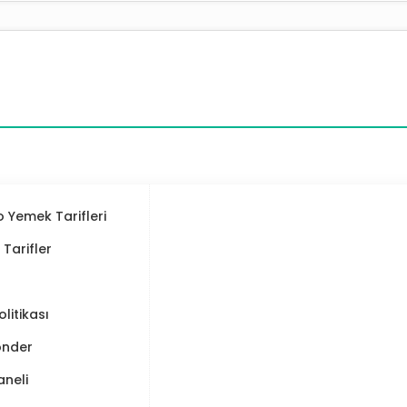
 Yemek Tarifleri
ı Tarifler
Politikası
önder
aneli