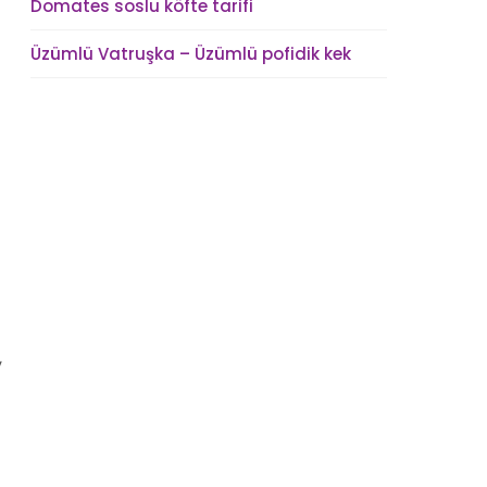
Domates soslu köfte tarifi
Üzümlü Vatruşka – Üzümlü pofidik kek
,