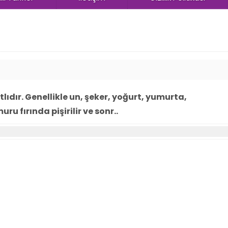
ıdır. Genellikle un, şeker, yoğurt, yumurta,
u fırında pişirilir ve sonr..