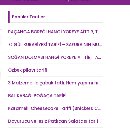
Popüler Tarifler
PAÇANGA BÖREĞİ HANGİ YÖREYE AİTTİR, TARİHİ NEDİR? VE PAÇANGA BÖREĞİ TARİFİ
🍪 GÜL KURABİYESİ TARİFİ – SAFURA’NIN MUTFAĞI (kadindunya.com)
SOĞAN DOLMASI HANGİ YÖREYE AİTTİR, TARİHİ NEDİR? SOĞAN DOLMASI TARİFİ
Özbek pilavı tarifi
3 Malzeme ile çabuk tatlı. Hem yapımı hızlı hem kolay hem lezzetli
BAL KABAĞI POĞAÇA TARİFİ
Karamelli Cheesecake Tarifi (Snickers Cheesecake)
Doyurucu ve leziz Patlıcan Salatası tarifi