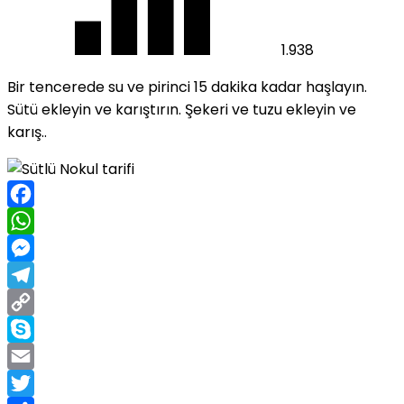
1.938
Bir tencerede su ve pirinci 15 dakika kadar haşlayın.
Sütü ekleyin ve karıştırın. Şekeri ve tuzu ekleyin ve
karış..
Facebook
WhatsApp
Messenger
Telegram
Copy
Link
Skype
Email