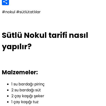
Twitter
Share
#nokul #sütlütatlılar
Sütlü Nokul tarifi nasıl
yapılır?
Malzemeler:
1 su bardağı pirinç
2 su bardağı süt
2 çay kaşığı şeker
1 çay kaşığı tuz