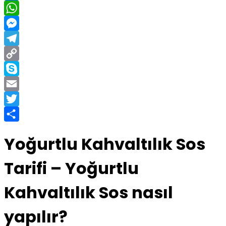
Facebook
WhatsApp
Messenger
Telegram
Copy
Link
Skype
Email
Twitter
Share
Yoğurtlu Kahvaltılık Sos
Tarifi – Yoğurtlu
Kahvaltılık Sos nasıl
yapılır?