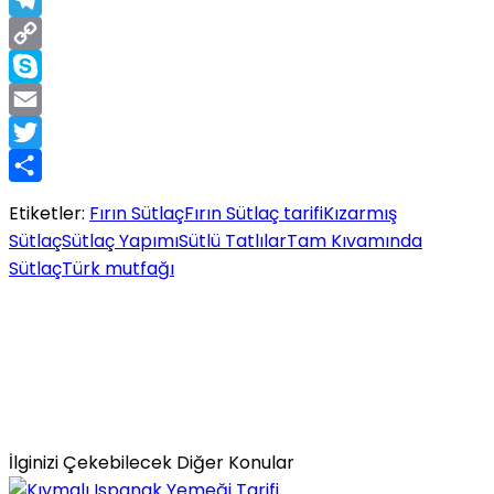
Telegram
Copy
Link
Skype
Email
Twitter
Share
Etiketler:
Fırın Sütlaç
Fırın Sütlaç tarifi
Kızarmış
Sütlaç
Sütlaç Yapımı
Sütlü Tatlılar
Tam Kıvamında
Sütlaç
Türk mutfağı
İlginizi Çekebilecek Diğer Konular