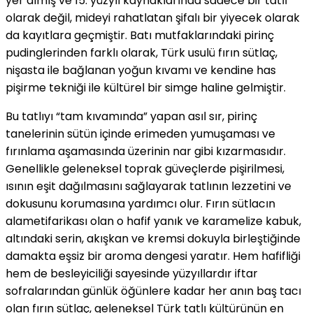
yer almış ve 15. yüzyıl kaynaklarında sadece bir tatlı
olarak değil, mideyi rahatlatan şifalı bir yiyecek olarak
da kayıtlara geçmiştir. Batı mutfaklarındaki pirinç
pudinglerinden farklı olarak, Türk usulü fırın sütlaç,
nişasta ile bağlanan yoğun kıvamı ve kendine has
pişirme tekniği ile kültürel bir simge haline gelmiştir.
Bu tatlıyı “tam kıvamında” yapan asıl sır, pirinç
tanelerinin sütün içinde erimeden yumuşaması ve
fırınlama aşamasında üzerinin nar gibi kızarmasıdır.
Genellikle geleneksel toprak güveçlerde pişirilmesi,
ısının eşit dağılmasını sağlayarak tatlının lezzetini ve
dokusunu korumasına yardımcı olur. Fırın sütlacın
alametifarikası olan o hafif yanık ve karamelize kabuk,
altındaki serin, akışkan ve kremsi dokuyla birleştiğinde
damakta eşsiz bir aroma dengesi yaratır. Hem hafifliği
hem de besleyiciliği sayesinde yüzyıllardır iftar
sofralarından günlük öğünlere kadar her anın baş tacı
olan fırın sütlaç, geleneksel Türk tatlı kültürünün en