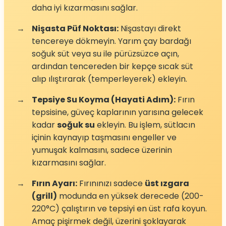
daha iyi kızarmasını sağlar.
→
Nişasta Püf Noktası:
Nişastayı direkt
tencereye dökmeyin. Yarım çay bardağı
soğuk süt veya su ile pürüzsüzce açın,
ardından tencereden bir kepçe sıcak süt
alıp ılıştırarak (temperleyerek) ekleyin.
→
Tepsiye Su Koyma (Hayati Adım):
Fırın
tepsisine, güveç kaplarının yarısına gelecek
kadar
soğuk su
ekleyin. Bu işlem, sütlacın
içinin kaynayıp taşmasını engeller ve
yumuşak kalmasını, sadece üzerinin
kızarmasını sağlar.
→
Fırın Ayarı:
Fırınınızı sadece
üst ızgara
(grill)
modunda en yüksek derecede (200-
220°C) çalıştırın ve tepsiyi en üst rafa koyun.
Amaç pişirmek değil, üzerini şoklayarak