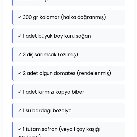
✓ 300 gr kalamar (halka doğranmış)
✓ 1 adet büyük boy kuru soğan
✓ 3 diş sarımsak (ezilmiş)
✓ 2 adet olgun domates (rendelenmiş)
✓ 1 adet kırmızı kapya biber
✓ 1 su bardağı bezelye
✓ 1 tutam safran (veya 1 çay kaşığı
zerdeçal)