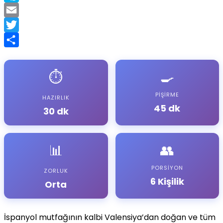
Link
Skype
Email
Twitter
Share
⏱️
🍳
PIŞIRME
HAZIRLIK
45 dk
30 dk
📊
👥
PORSIYON
ZORLUK
6 Kişilik
Orta
İspanyol mutfağının kalbi Valensiya’dan doğan ve tüm