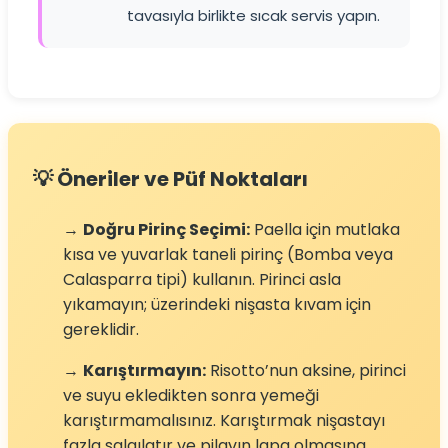
tavasıyla birlikte sıcak servis yapın.
💡 Öneriler ve Püf Noktaları
→
Doğru Pirinç Seçimi:
Paella için mutlaka
kısa ve yuvarlak taneli pirinç (Bomba veya
Calasparra tipi) kullanın. Pirinci asla
yıkamayın; üzerindeki nişasta kıvam için
gereklidir.
→
Karıştırmayın:
Risotto’nun aksine, pirinci
ve suyu ekledikten sonra yemeği
karıştırmamalısınız. Karıştırmak nişastayı
fazla salgılatır ve pilavın lapa olmasına