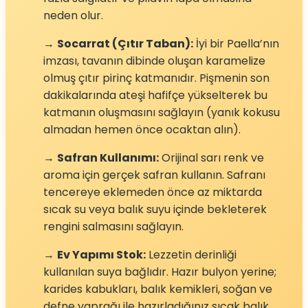
neden olur.
→
Socarrat (Çıtır Taban):
İyi bir Paella’nın
imzası, tavanın dibinde oluşan karamelize
olmuş çıtır pirinç katmanıdır. Pişmenin son
dakikalarında ateşi hafifçe yükselterek bu
katmanın oluşmasını sağlayın (yanık kokusu
almadan hemen önce ocaktan alın).
→
Safran Kullanımı:
Orijinal sarı renk ve
aroma için gerçek safran kullanın. Safranı
tencereye eklemeden önce az miktarda
sıcak su veya balık suyu içinde bekleterek
rengini salmasını sağlayın.
→
Ev Yapımı Stok:
Lezzetin derinliği
kullanılan suya bağlıdır. Hazır bulyon yerine;
karides kabukları, balık kemikleri, soğan ve
defne yaprağı ile hazırladığınız sıcak balık