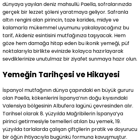
dünyaya yayılan deniz mahsullü Paella, sofralarınızda
gerçek bir lezzet şöleni yaratmaya geliyor. Safranla
altın rengini alan pirincin, taze karides, midye ve
kalamarla mükemmel uyumunu yakalayacağınız bu
tarif, Akdeniz esintisini mutfağınıza taşıyacak. Hem
göze hem damağa hitap eden bu ikonik yemeği, püf
noktalarıyla birlikte evinizde kolayca hazırlayarak
sevdiklerinize unutulmaz bir ziyafet sunmaya hazır olun.
Yemeğin Tarihçesi ve Hikayesi
İspanyol mutfağının dünya çapındaki en büyük gururu
olan Paella, kökenlerini İspanya’nın doğu kıyısındaki
Valensiya bölgesinin Albufera lagünü çevresinden alır.
Tarihsel olarak 8. yüzyılda Mağribilerin İspanya’ya
pirinci getirmesiyle temelleri atılan bu yemek, 19.
yüzyılda tarlalarda çalışan çiftçilerin pratik ve doyurucu
bir öğün ihtiyacıyla bugünkü formuna kavuşmuştur.