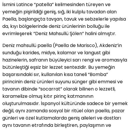
İsmini Latince “patella” kelimesinden türeyen ve
yemeğin pişirildiği geniş, sığ, iki kulplu tavadan alan
Paella, başlangıçta tavşan, tavuk ve sebzelerle yapılsa
da, kıyı bölgelerinde deniz ürünlerinin bolluğu ile
evrimleşerek “Deniz Mahsullü Şölen” halini almıştır.
Deniz mahsullü paella (Paella de Marisco), Akdeniz’in
sunduğu karides, midye, kalamar ve langust gibi
hazinelerin, safranın büyüleyici sarı rengi ve aromasıyla
bütünleştiği eşsiz bir lezzet sentezidir. Bu yemeğin
başarısındaki sır, kullanılan kısa taneli “Bomba”
pirincinin deniz ürünleri suyunu sünger gibi emmesi ve
tavanın dibinde “socarrat” olarak bilinen o lezzetli,
karamelize olmuş kıtır pirinç katmanının
oluşturulmasıdır. İspanyol kültüründe sadece bir yemek
değil, aynı zamanda sosyal bir ritüel olan paella, pazar
günleri ve özel kutlamalarda geniş aileleri ve dostları
aynı tavanın etrafında birleştiren, paylaşımın ve