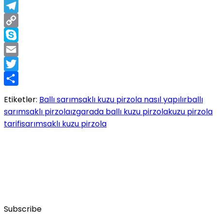
Messenger
Telegram
Copy
Link
Skype
Email
Twitter
Share
Etiketler:
Ballı sarımsaklı kuzu pirzola nasıl yapılır
ballı
sarımsaklı pirzola
ızgarada ballı kuzu pirzola
kuzu pirzola
tarifi
sarımsaklı kuzu pirzola
Subscribe